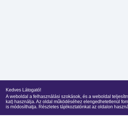
Kedves Látogató!
A weboldal a felhasználási szokások, és a weboldal teljesít
kat) használja. Az oldal működéséhez elengedhetetlenül fonto
is módosíthatja. Részletes tájékoztatónkat az oldalon használ