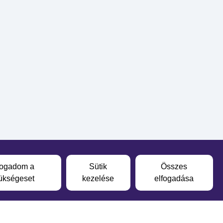
fogadom a
Sütik
Összes
ükségeset
kezelése
elfogadása