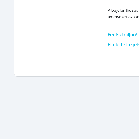
A bejelentkezést
amelyeket az Ön
Regisztráljon!
Elfelejtette je