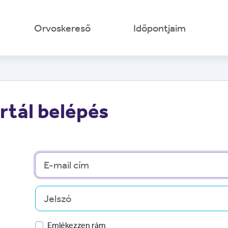
Orvoskereső
Időpontjaim
tál belépés
Emlékezzen rám