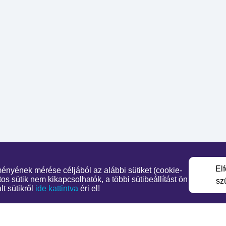
El
ményének mérése céljából az alábbi sütiket (cookie-
s sütik nem kikapcsolhatók, a többi sütibeállítást ön
sz
t sütikről
ide kattintva
éri el!